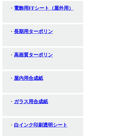
電飾用FFシート（屋外用）
長期用ターポリン
高画質ターポリン
屋内用合成紙
ガラス用合成紙
白インク印刷透明シート