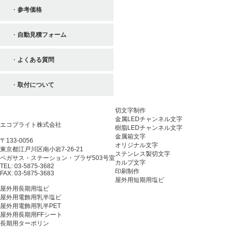
参考価格
自動見積フォーム
よくある質問
取付について
切文字制作
金属LEDチャンネル文字
エコブライト株式会社
樹脂LEDチャンネル文字
金属箱文字
〒133-0056
オリジナル文字
東京都江戸川区南小岩7-26-21
ステンレス製切文字
ペガサス・ステーション・プラザ503号室
カルプ文字
TEL: 03-5875-3682
印刷制作
FAX: 03-5875-3683
屋外用短期用塩ビ
屋外用長期用塩ビ
屋外用電飾用乳半塩ビ
屋外用電飾用乳半PET
屋外用長期用FFシート
長期用ターポリン