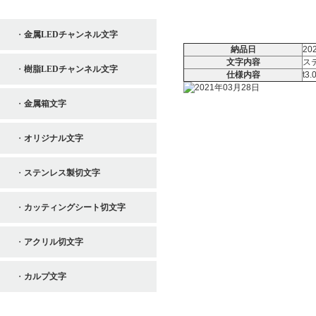
金属LEDチャンネル文字
納品日
20
文字内容
ス
樹脂LEDチャンネル文字
仕様内容
t3
金属箱文字
オリジナル文字
ステンレス製切文字
カッティングシート切文字
アクリル切文字
カルプ文字
印刷制作