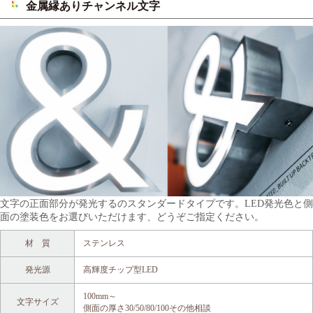
金属縁ありチャンネル文字
文字の正面部分が発光するのスタンダードタイプです。LED発光色と側
面の塗装色をお選びいただけます、どうぞご指定ください。
材 質
ステンレス
発光源
高輝度チップ型LED
100mm～
文字サイズ
側面の厚さ30/50/80/100その他相談