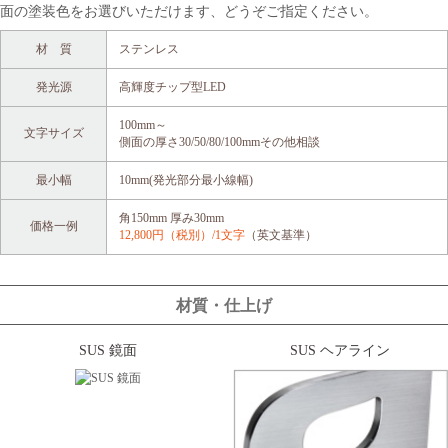
面の塗装色をお選びいただけます、どうぞご指定ください。
材 質
ステンレス
発光源
高輝度チップ型LED
100mm～
文字サイズ
側面の厚さ30/50/80/100mmその他相談
最小幅
10mm(発光部分最小線幅)
角150mm 厚み30mm
価格一例
12,800円（税別）/1文字
（英文基準）
材質・仕上げ
SUS 鏡面
SUS ヘアライン