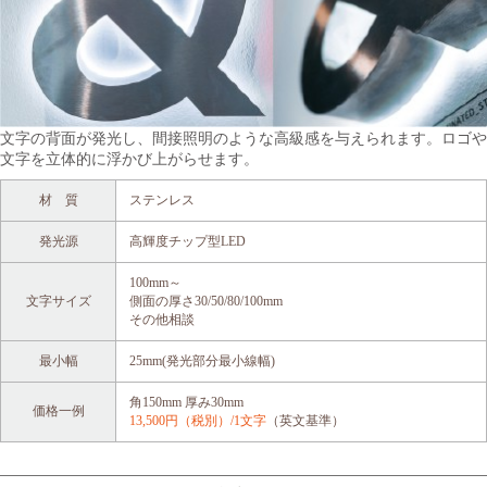
文字の背面が発光し、間接照明のような高級感を与えられます。ロゴや
文字を立体的に浮かび上がらせます。
材 質
ステンレス
発光源
高輝度チップ型LED
100mm～
文字サイズ
側面の厚さ30/50/80/100mm
その他相談
最小幅
25mm(発光部分最小線幅)
角150mm 厚み30mm
価格一例
13,500円（税別）/1文字
（英文基準）