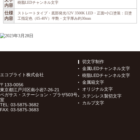
樹脂LEDチャンネル文字
内容
仕様
ストレートタイプ・底部発光/12V 3500K LED・正面•小口塗装：日塗
内容
工指定色（05-40V）半艶・文字厚み約30mm
切文字制作
金属LEDチャンネル文字
エコブライト株式会社
樹脂LEDチャンネル文字
金属箱文字
〒133-0056
オリジナル文字
東京都江戸川区南小岩7-26-21
ペガサス・ステーション・プラザ503号
ステンレス製切文字
室
カルプ文字
TEL: 03-5875-3682
FAX: 03-5875-3683