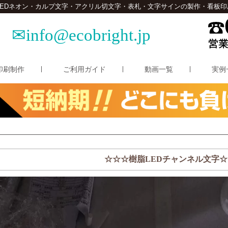
LEDネオン・カルプ文字・アクリル切文字・表札・文字サインの製作・看板印
info@ecobright.jp
印刷制作
ご利用ガイド
動画一覧
実例
☆☆☆樹脂LEDチャンネル文字